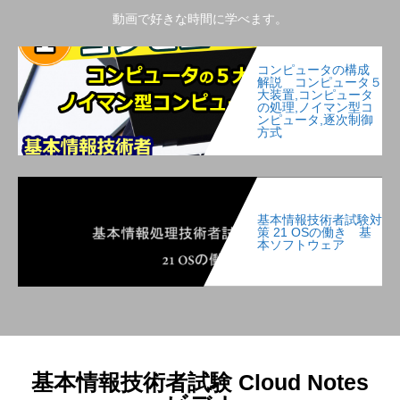
動画で好きな時間に学べます。
コンピュータの構成
解説 コンピュータ５
大装置,コンピュータ
の処理,ノイマン型コ
ンピュータ,逐次制御
方式
基本情報技術者試験対
策 21 OSの働き 基
本ソフトウェア
基本情報技術者試験 Cloud Notes