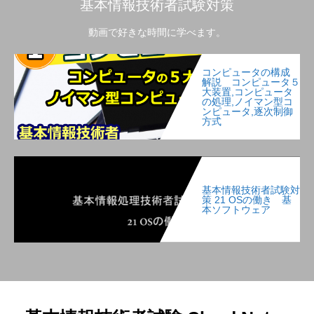
基本情報技術者試験対策
動画で好きな時間に学べます。
コンピュータの構成
解説 コンピュータ５
大装置,コンピュータ
の処理,ノイマン型コ
ンピュータ,逐次制御
方式
基本情報技術者試験対
策 21 OSの働き 基
本ソフトウェア