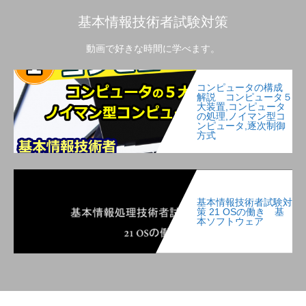
基本情報技術者試験対策
動画で好きな時間に学べます。
コンピュータの構成
解説 コンピュータ５
大装置,コンピュータ
の処理,ノイマン型コ
ンピュータ,逐次制御
方式
基本情報技術者試験対
策 21 OSの働き 基
本ソフトウェア