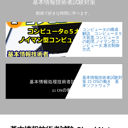
基本情報技術者試験対策
動画で好きな時間に学べます。
コンピュータの構成
解説 コンピュータ５
大装置,コンピュータ
の処理,ノイマン型コ
ンピュータ,逐次制御
方式
基本情報技術者試験対
策 21 OSの働き 基
本ソフトウェア