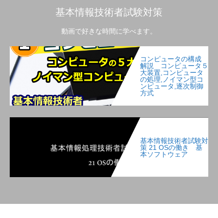
基本情報技術者試験対策
動画で好きな時間に学べます。
コンピュータの構成
解説 コンピュータ５
大装置,コンピュータ
の処理,ノイマン型コ
ンピュータ,逐次制御
方式
基本情報技術者試験対
策 21 OSの働き 基
本ソフトウェア