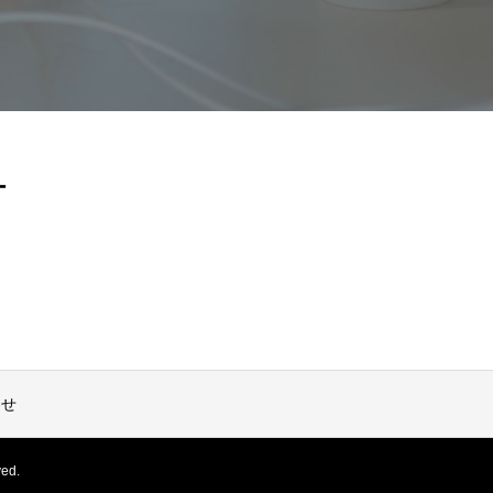
オ
わせ
ed.