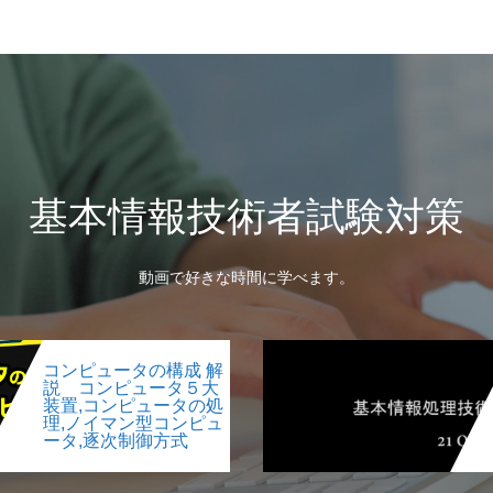
基本情報技術者試験対策
動画で好きな時間に学べます。
コンピュータの構成 解
説 コンピュータ５大
装置,コンピュータの処
理,ノイマン型コンピュ
ータ,逐次制御方式