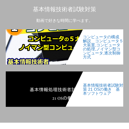
基本情報技術者試験対策
動画で好きな時間に学べます。
コンピュータの構成
解説 コンピュータ５
大装置,コンピュータ
の処理,ノイマン型コ
ンピュータ,逐次制御
方式
基本情報技術者試験対
策 21 OSの働き 基
本ソフトウェア