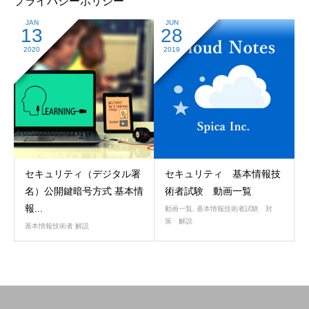
プライバシーポリシー
JAN
JUN
13
28
2020
2019
セキュリティ（デジタル署
セキュリティ 基本情報技
名）公開鍵暗号方式 基本情
術者試験 動画一覧
報...
動画一覧
,
基本情報技術者試験 対
策 解説
基本情報技術者 解説