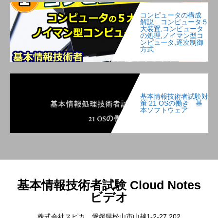
コンピュータの構成
解説 コンピュータ５
大装置,コンピュータ
の処理,ノイマン型コ
ンピュータ,逐次制御
方式
基本情報技術者試験対
策 21 OSの働き 基
本ソフトウェア
基本情報技術者試験 Cloud Notes
ビデオ
株式会社スピカ 愛媛県松山市山越1-2-27 202