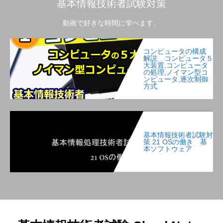
基本情報技術者試験対策
動画で好きな時間に学べます。
コンピュータの構成
解説 コンピュータ５
大装置,コンピュータ
の処理,ノイマン型コ
ンピュータ,逐次制御
方式
基本情報技術者試験対
策 21 OSの働き 基
本ソフトウェア