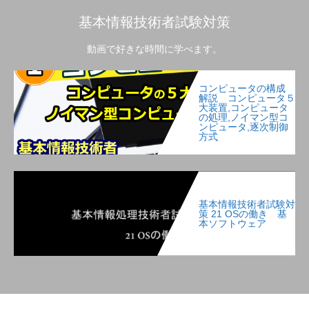
基本情報技術者試験対策
動画で好きな時間に学べます。
コンピュータの構成
解説 コンピュータ５
大装置,コンピュータ
の処理,ノイマン型コ
ンピュータ,逐次制御
方式
基本情報技術者試験対
策 21 OSの働き 基
本ソフトウェア