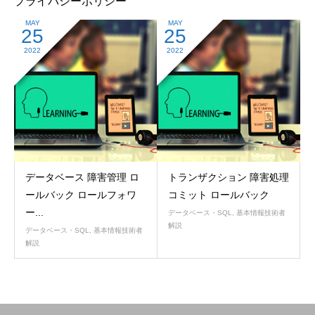
プライバシーポリシー
MAY
MAY
25
25
2022
2022
データベース 障害管理 ロ
トランザクション 障害処理
ールバック ロールフォワ
コミット ロールバック
ー...
データベース・SQL
,
基本情報技術者
解説
データベース・SQL
,
基本情報技術者
解説