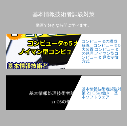
基本情報技術者試験対策
動画で好きな時間に学べます。
コンピュータの構成
解説 コンピュータ５
大装置,コンピュータ
の処理,ノイマン型コ
ンピュータ,逐次制御
方式
基本情報技術者試験対
策 21 OSの働き 基
本ソフトウェア