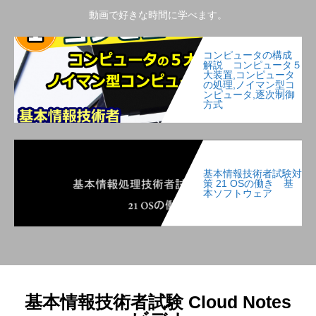
動画で好きな時間に学べます。
コンピュータの構成
解説 コンピュータ５
大装置,コンピュータ
の処理,ノイマン型コ
ンピュータ,逐次制御
方式
基本情報技術者試験対
策 21 OSの働き 基
本ソフトウェア
基本情報技術者試験 Cloud Notes