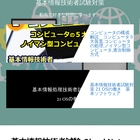
基本情報技術者試験対策
動画で好きな時間に学べます。
コンピュータの構成
解説 コンピュータ５
大装置,コンピュータ
の処理,ノイマン型コ
ンピュータ,逐次制御
方式
基本情報技術者試験対
策 21 OSの働き 基
本ソフトウェア