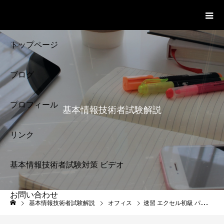
基本情報技術者試験 Cloud Notes
ビデオ
トップページ
ブログ
プロフィール
基本情報技術者試験解説
リンク
基本情報技術者試験対策 ビデオ
お問い合わせ
基本情報技術者試験
基本情報技術者試験解説
オフィス
速習 エクセル初級 パソコン教室
解説