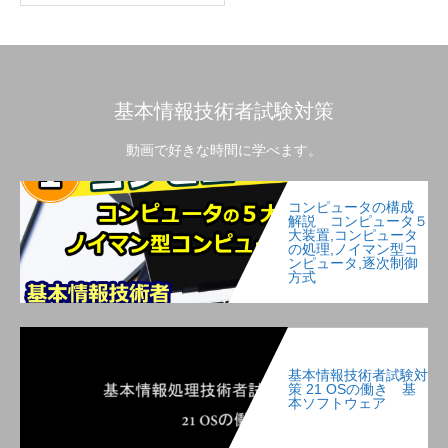
基本情報技術者試験対策
動画で好きな時間に学べます。
コンピュータの構成
解説 コンピュータ５
大装置,コンピュータ
の処理,ノイマン型コ
ンピュータ,逐次制御
方式
基本情報技術者試験対
策 21 OSの働き 基
本ソフトウェア