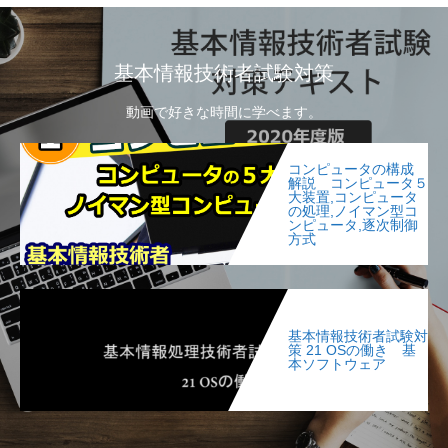
基本情報技術者試験対策
動画で好きな時間に学べます。
コンピュータの構成
解説 コンピュータ５
大装置,コンピュータ
の処理,ノイマン型コ
ンピュータ,逐次制御
方式
基本情報技術者試験対
策 21 OSの働き 基
本ソフトウェア