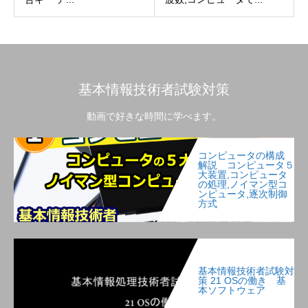
基本情報技術者試験対策
動画で好きな時間に学べます。
コンピュータの構成
解説 コンピュータ５
大装置,コンピュータ
の処理,ノイマン型コ
ンピュータ,逐次制御
方式
基本情報技術者試験対
策 21 OSの働き 基
本ソフトウェア