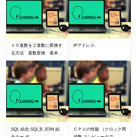
１０進数を２進数に変換す
IPアドレス
る方法 基数変換 基本...
SQL 結合 SQL文 JOIN 結
ＣＰＵの性能 （クロック周
合キー デ...
波数,コンピュータで...