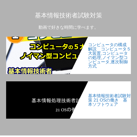
基本情報技術者試験対策
動画で好きな時間に学べます。
コンピュータの構成
解説 コンピュータ５
大装置,コンピュータ
の処理,ノイマン型コ
ンピュータ,逐次制御
方式
基本情報技術者試験対
策 21 OSの働き 基
本ソフトウェア