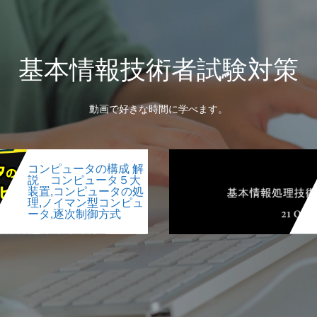
基本情報技術者試験対策
動画で好きな時間に学べます。
コンピュータの構成 解
説 コンピュータ５大
装置,コンピュータの処
理,ノイマン型コンピュ
ータ,逐次制御方式