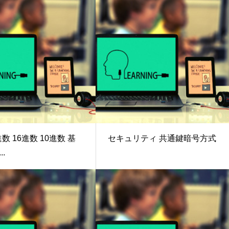
進数 16進数 10進数 基
セキュリティ 共通鍵暗号方式
.