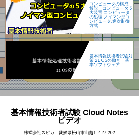
コンピュータの構成
解説 コンピュータ５
大装置,コンピュータ
の処理,ノイマン型コ
ンピュータ,逐次制御
方式
基本情報技術者試験対
策 21 OSの働き 基
本ソフトウェア
基本情報技術者試験 Cloud Notes
ビデオ
株式会社スピカ 愛媛県松山市山越1-2-27 202