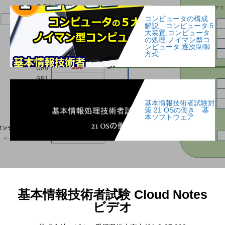
コンピュータの構成
解説 コンピュータ５
大装置,コンピュータ
の処理,ノイマン型コ
ンピュータ,逐次制御
方式
基本情報技術者試験対
策 21 OSの働き 基
本ソフトウェア
基本情報技術者試験 Cloud Notes
ビデオ