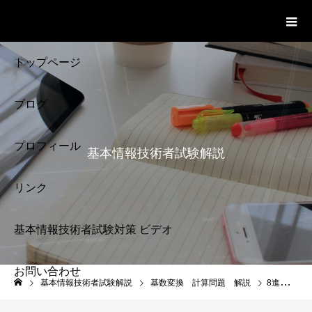
基本情報技術者試験 Cloud Notes
ビデオ
トップページ
ブログ
プロフィール
基本情報技術者試験解説
リンク
基本情報技術者試験対策 ビデオ
お問い合わせ
基本情報技術者試験
基本情報技術者試験解説
基数変換 計算問題 解説
8進数の132を10進数に変換 解説 基数変換 計算問題10 桁の重み 基本情報技術者試験解説
解説