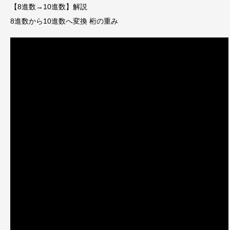
【8進数→10進数】解説
8進数から10進数へ変換 桁の重み