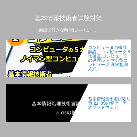
基本情報技術者試験対策
動画で好きな時間に学べます。
コンピュータの構成
解説 コンピュータ５
大装置,コンピュータ
の処理,ノイマン型コ
ンピュータ,逐次制御
方式
基本情報技術者試験対
策 21 OSの働き 基
本ソフトウェア