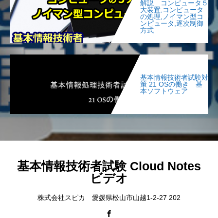
解説 コンピュータ５
大装置,コンピュータ
の処理,ノイマン型コ
ンピュータ,逐次制御
方式
基本情報技術者試験対
策 21 OSの働き 基
本ソフトウェア
基本情報技術者試験 Cloud Notes
ビデオ
株式会社スピカ 愛媛県松山市山越1-2-27 202