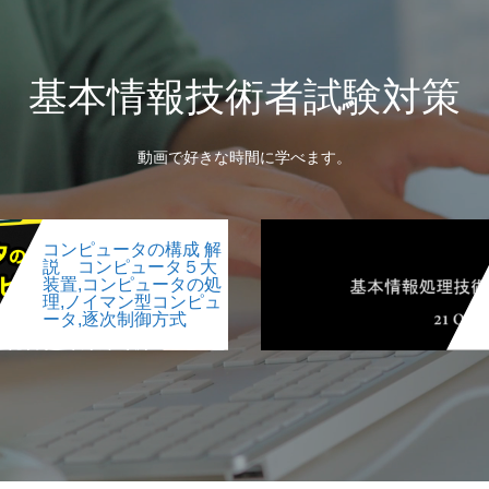
基本情報技術者試験対策
動画で好きな時間に学べます。
コンピュータの構成 解
説 コンピュータ５大
装置,コンピュータの処
理,ノイマン型コンピュ
ータ,逐次制御方式