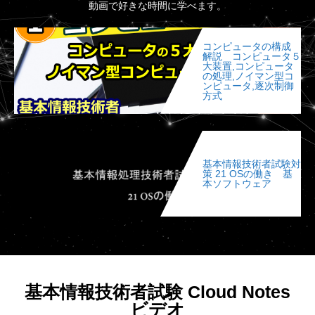
動画で好きな時間に学べます。
コンピュータの構成
解説 コンピュータ５
大装置,コンピュータ
の処理,ノイマン型コ
ンピュータ,逐次制御
方式
基本情報技術者試験対
策 21 OSの働き 基
本ソフトウェア
基本情報技術者試験 Cloud Notes
ビデオ